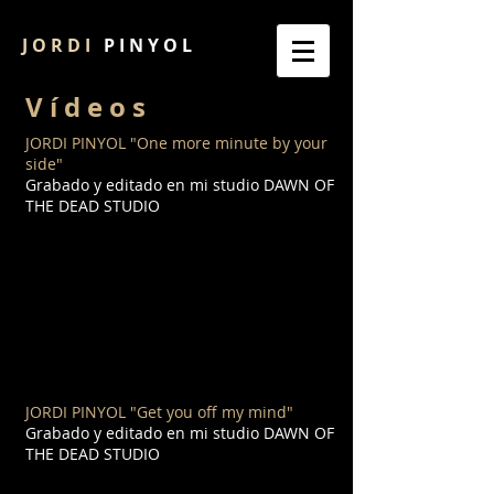
J O R D I
P I N Y O L
V í d e o s
JORDI PINYOL
"One more minute by your
side"
Grabado y editado en mi studio DAWN OF
THE DEAD STUDIO
JORDI PINYOL
"Get you off my mind"
Grabado y editado en mi studio DAWN OF
THE DEAD STUDIO