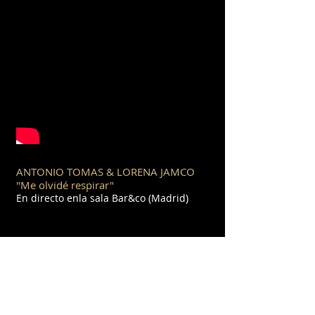
ANTONIO TOMAS & LORENA JAMCO
"Me olvidé respirar"
En directo enla sala Bar&co (Madrid)